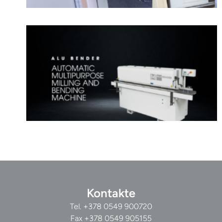
Kontakte
Tel.
+378 0549 900720
Fax +378 0549 905155