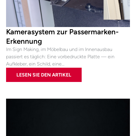
Kamerasystem zur Passermarken-
Erkennung
Im Sign Making, im Möbelbau und im Innenausbau
passiert es täglich: Eine vorbedruckte Platte — ein
Aufkleber, ein Schild, eine…
LESEN SIE DEN ARTIKEL