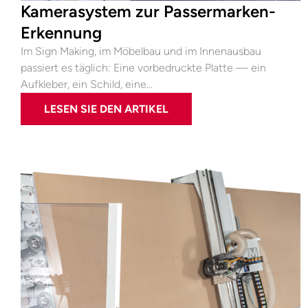
Kamerasystem zur Passermarken-
Erkennung
Im Sign Making, im Möbelbau und im Innenausbau
passiert es täglich: Eine vorbedruckte Platte — ein
Aufkleber, ein Schild, eine…
LESEN SIE DEN ARTIKEL