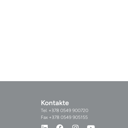
Kontakte
Tel.
+378 0549 900720
Fax +378 0549 905155