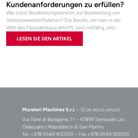
Kundenanforderungen zu erfüllen?
Wer nutzt Bearbeitungszentren zur Bearbeitung von
Verbundwerkstoffplatten? Die Berufe, die man in der
Welt des Fassadenbaus antrifft, sind vielfältig, und…
LESEN SIE DEN ARTIKEL
Muratori Machines S.r.l.
– (Con socio unico)
Via Tane di Baragone, 11 – 47899 Serravalle Loc.
Galazzano | Repubblica di San Marino
Tel. +378 0549 900720 – Fax +378 0549 905155