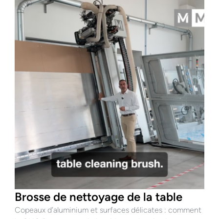
D
i
i
Brosse de nettoyage de la table
Copeaux d’aluminium et surfaces délicates : comment