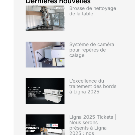
Dernières nouvelles
Brosse de nettoyage
de la table
Système de caméra
pour repères de
calage
L’excellence du
traitement des bords
à Ligna 2025
Ligna 2025 Tickets |
Nous serons
présents à Ligna
2025 : nos