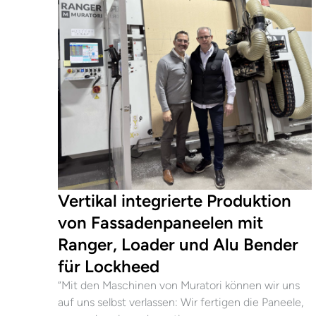
Vertikal integrierte Produktion
von Fassadenpaneelen mit
Ranger, Loader und Alu Bender
für Lockheed
“Mit den Maschinen von Muratori können wir uns
auf uns selbst verlassen: Wir fertigen die Paneele,