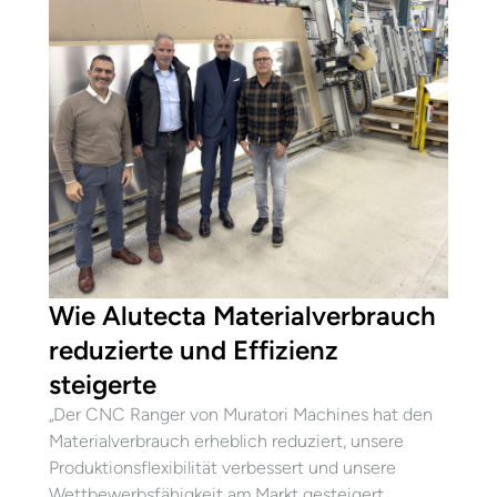
Wie Alutecta Materialverbrauch
reduzierte und Effizienz
steigerte
„Der CNC Ranger von Muratori Machines hat den
Materialverbrauch erheblich reduziert, unsere
Produktionsflexibilität verbessert und unsere
Wettbewerbsfähigkeit am Markt gesteigert.…