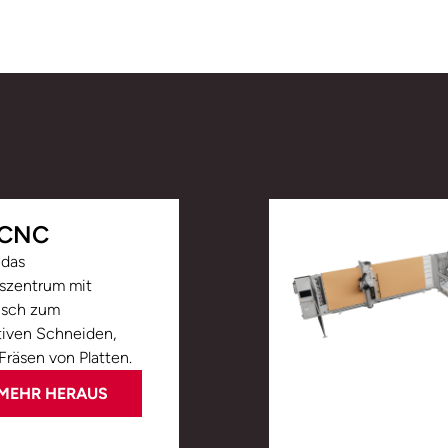
 CNC
 das
szentrum mit
Tisch zum
iven Schneiden,
räsen von Platten.
 MEHR HERAUS