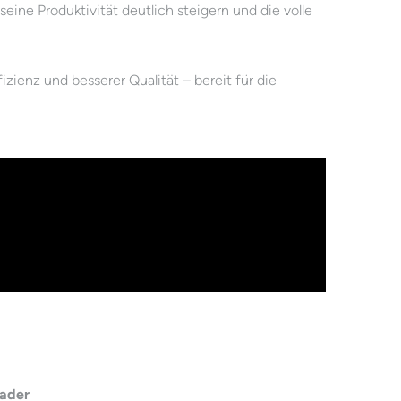
eine Produktivität deutlich steigern und die volle
izienz und besserer Qualität – bereit für die
oader