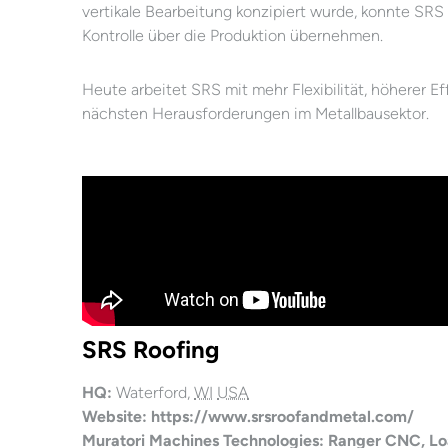
vertikale Bearbeitung konzipiert wurde, konnte SRS s
Kontrolle über die Produktion übernehmen.
Heute arbeitet SRS mit mehr Flexibilität, höherer Eff
nächsten Herausforderungen im Metallbausektor.
SRS Roofing
HQ:
Waterford
,
WI
USA
Website:
https://www.srsroofandmetal.com/
Muratori Machines Technologies: Ranger CNC, L