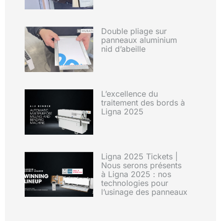
Double pliage sur
panneaux aluminium
nid d’abeille
L’excellence du
traitement des bords à
Ligna 2025
Ligna 2025 Tickets |
Nous serons présents
à Ligna 2025 : nos
technologies pour
l’usinage des panneaux