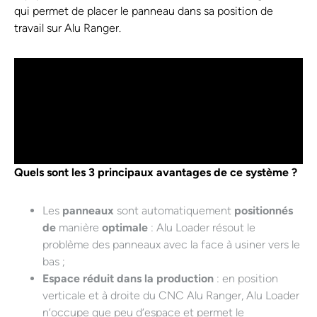
qui permet de placer le panneau dans sa position de
travail sur Alu Ranger.
Quels sont les 3 principaux avantages de ce système ?
Les
panneaux
sont automatiquement
positionnés
de
manière
optimale
: Alu Loader résout le
problème des panneaux avec la face à usiner vers le
bas ;
Espace réduit dans la production
: en position
verticale et à droite du CNC Alu Ranger, Alu Loader
n‘occupe que peu d‘espace et permet le