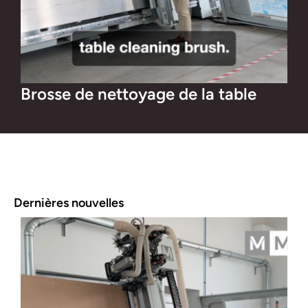
Brosse de nettoyage de la table
Dernières nouvelles
D
i