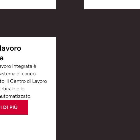
 lavoro
ta
avoro Integrata è
sistema di carico
o, il Centro di Lavoro
rticale e lo
automatizzato.
 DI PIÙ