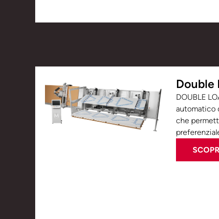
Double 
DOUBLE LOAD
automatico d
che permette
preferenziale
SCOPRI