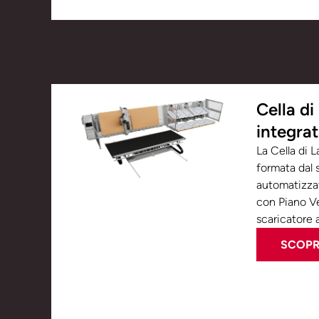
Cella di
integra
La Cella di L
formata dal 
automatizzat
con Piano Ve
scaricatore 
SCOPRI