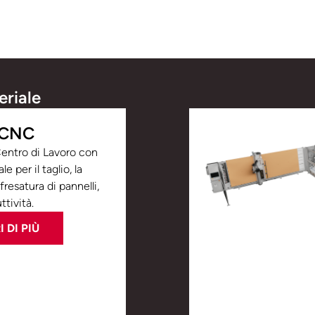
eriale
 CNC
 Centro di Lavoro con
e per il taglio, la
 fresatura di pannelli,
tività.
 DI PIÙ