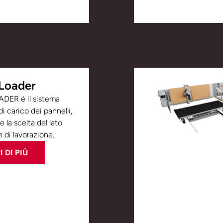
Loader
ER è il sistema
i carico dei pannelli,
 la scelta del lato
 di lavorazione.
 DI PIÙ