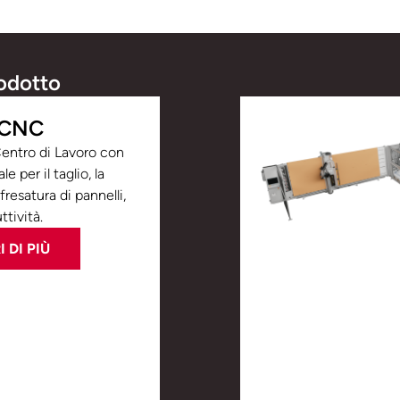
odotto
 CNC
 Centro di Lavoro con
e per il taglio, la
 fresatura di pannelli,
tività.
 DI PIÙ