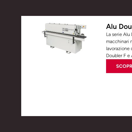
Alu Dou
La serie Alu
macchinari m
lavorazione d
Doubler F e 
SCOPRI