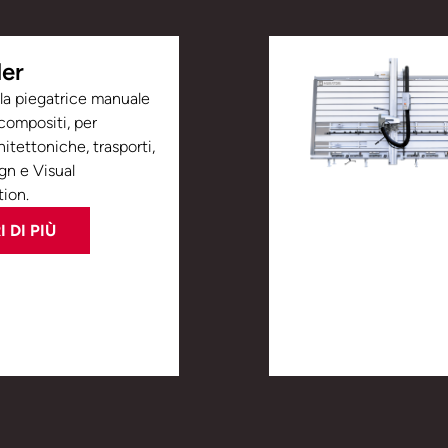
der
 la piegatrice manuale
 compositi, per
itettoniche, trasporti,
gn e Visual
ion.
 DI PIÙ