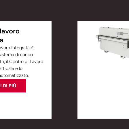
 lavoro
ta
avoro Integrata è
sistema di carico
o, il Centro di Lavoro
rticale e lo
automatizzato.
 DI PIÙ