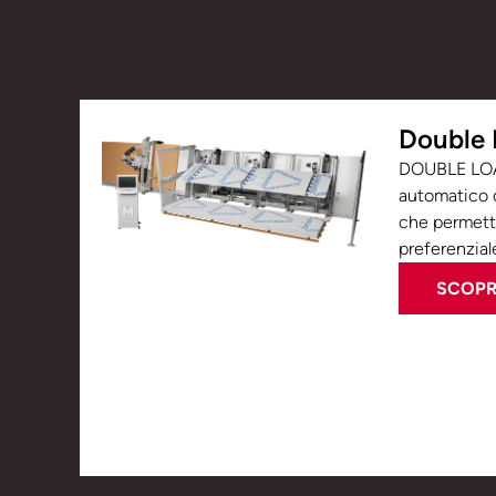
Double 
DOUBLE LOAD
automatico d
che permette
preferenziale
SCOPRI