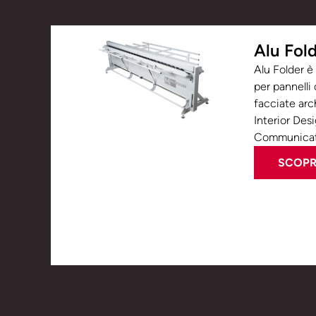
Alu Fol
Alu Folder è
per pannelli
facciate arch
Interior Desi
Communicat
SCOPRI