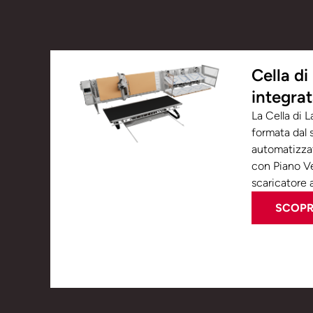
Cella di
integra
La Cella di L
formata dal 
automatizzat
con Piano Ve
scaricatore 
SCOPRI