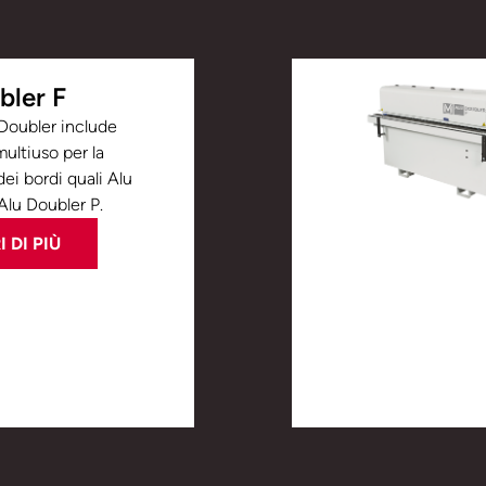
bler F
 Doubler include
ultiuso per la
ei bordi quali Alu
Alu Doubler P.
 DI PIÙ