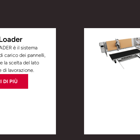
Loader
ER è il sistema
i carico dei pannelli,
 la scelta del lato
 di lavorazione.
 DI PIÙ