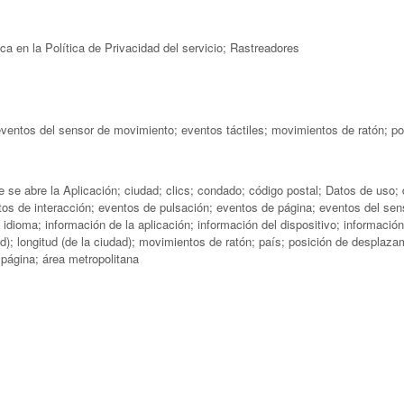
a en la Política de Privacidad del servicio; Rastreadores
eventos del sensor de movimiento; eventos táctiles; movimientos de ratón; p
se abre la Aplicación; ciudad; clics; condado; código postal; Datos de uso; 
ntos de interacción; eventos de pulsación; eventos de página; eventos del se
; idioma; información de la aplicación; información del dispositivo; informació
d); longitud (de la ciudad); movimientos de ratón; país; posición de desplazam
a página; área metropolitana