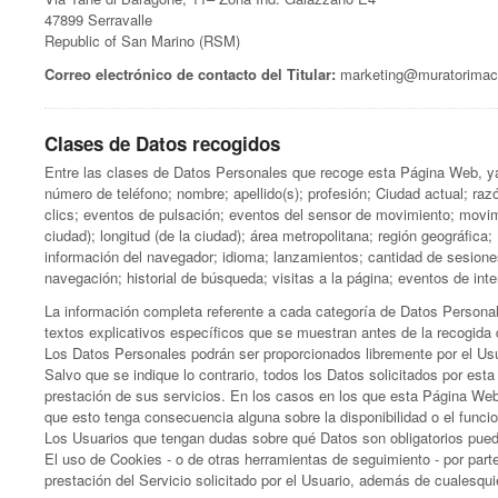
47899 Serravalle
Republic of San Marino (RSM)
Correo electrónico de contacto del Titular:
marketing@muratorimac
Clases de Datos recogidos
Entre las clases de Datos Personales que recoge esta Página Web, ya 
número de teléfono; nombre; apellido(s); profesión; Ciudad actual; raz
clics; eventos de pulsación; eventos del sensor de movimiento; movimie
ciudad); longitud (de la ciudad); área metropolitana; región geográfica;
información del navegador; idioma; lanzamientos; cantidad de sesiones
navegación; historial de búsqueda; visitas a la página; eventos de in
La información completa referente a cada categoría de Datos Personale
textos explicativos específicos que se muestran antes de la recogida
Los Datos Personales podrán ser proporcionados libremente por el Us
Salvo que se indique lo contrario, todos los Datos solicitados por est
prestación de sus servicios. En los casos en los que esta Página Web 
que esto tenga consecuencia alguna sobre la disponibilidad o el funci
Los Usuarios que tengan dudas sobre qué Datos son obligatorios puede
El uso de Cookies - o de otras herramientas de seguimiento - por parte
prestación del Servicio solicitado por el Usuario, además de cualesqui