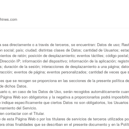
hines.com
sea directamente o a través de terceros, se encuentran: Datos de uso; Rastr
ón social; país; ciudad; distintas clases de Datos; cantidad de Usuarios; est
ntos de ratón; posición de desplazamiento; eventos táctiles; código postal; 
 Dirección IP; información del dispositivo; información de la aplicación; regist
; duración de la sesión; interacciones de desplazamiento a una página; datos 
teracción; eventos de página; eventos personalizados; cantidad de veces que s
s que se recogen se proporciona en las secciones de la presente política de 
 de dichos Datos.
uario o, en caso de los Datos de Uso, serán recogidos automáticamente cuan
a Página Web son obligatorios y la negativa a proporcionarlos podrá imposibil
indique específicamente que ciertos Datos no son obligatorios, los Usuarios
onamiento del Servicio.
n contactar con el Titular.
 de esta Página Web o por los titulares de servicios de terceros utilizados p
era otras finalidades que se describan en el presente documento y en la Polí