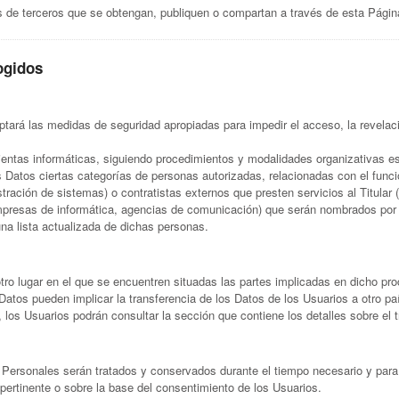
s de terceros que se obtengan, publiquen o compartan a través de esta Pági
ogidos
ptará las medidas de seguridad apropiadas para impedir el acceso, la revelaci
ientas informáticas, siguiendo procedimientos y modalidades organizativas es
s Datos ciertas categorías de personas autorizadas, relacionadas con el fun
stración de sistemas) o contratistas externos que presten servicios al Titula
presas de informática, agencias de comunicación) que serán nombrados por 
una lista actualizada de dichas personas.
 otro lugar en el que se encuentren situadas las partes implicadas en dicho pr
Datos pueden implicar la transferencia de los Datos de los Usuarios a otro pa
, los Usuarios podrán consultar la sección que contiene los detalles sobre el
 Personales serán tratados y conservados durante el tiempo necesario y para l
pertinente o sobre la base del consentimiento de los Usuarios.