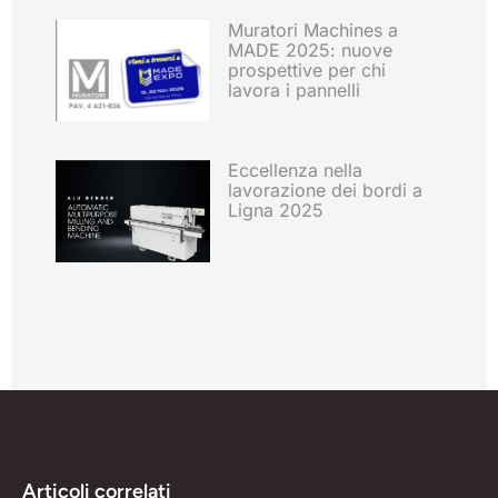
Muratori Machines a
MADE 2025: nuove
prospettive per chi
lavora i pannelli
Eccellenza nella
lavorazione dei bordi a
Ligna 2025
Articoli correlati