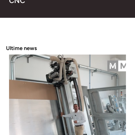
CNC
Ultime news
N
c
a